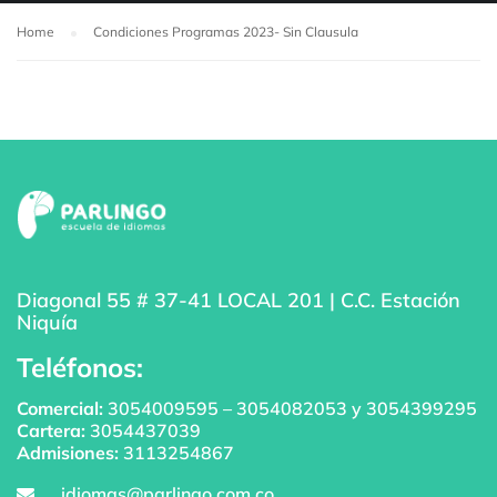
Home
Condiciones Programas 2023- Sin Clausula
Diagonal 55 # 37-41 LOCAL 201 | C.C. Estación
Niquía
Teléfonos:
Comercial:
3054009595
–
3054082053
y
3054399295
Cartera:
3054437039
Admisiones:
3113254867
idiomas@parlingo.com.co