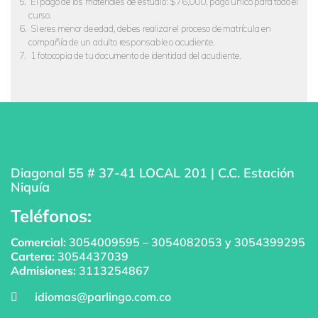
El pago de los materiales de estudio: $76,000, pago único para todo el
curso.
Si eres menor de edad, debes realizar el proceso de matrícula en
compañía de un adulto responsable o acudiente.
1 fotocopia de tu documento de identidad del acudiente.
Diagonal 55 # 37-41 LOCAL 201 | C.C. Estación
Niquía
Teléfonos:
Comercial:
3054009595
–
3054082053
y
3054399295
Cartera:
3054437039
Admisiones:
3113254867
idiomas@parlingo.com.co