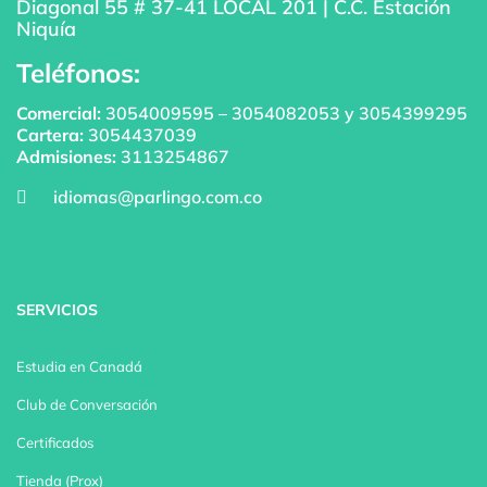
Diagonal 55 # 37-41 LOCAL 201 | C.C. Estación
Niquía
Teléfonos:
Comercial:
3054009595
–
3054082053
y
3054399295
Cartera:
3054437039
Admisiones:
3113254867
idiomas@parlingo.com.co
SERVICIOS
Estudia en Canadá
Club de Conversación
Certificados
Tienda (Prox)