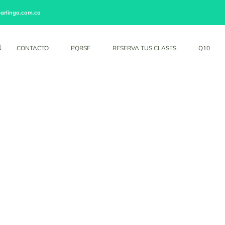
os
arlingo.com.co
CONTACTO
PQRSF
RESERVA TUS CLASES
Q10