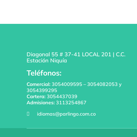
Diagonal 55 # 37-41 LOCAL 201 | C.C.
Estación Niquía
Teléfonos:
Comercial:
3054009595
–
3054082053
y
3054399295
Cartera:
3054437039
Admisiones:
3113254867
idiomas@parlingo.com.co