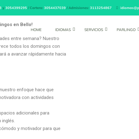
rograma de Inglés los doming
3
y
3054399295
/ Cartera:
3054437039
/ Admisiones:
3113254867
idiomas@p
ingos en Bello!
HOME
IDIOMAS
SERVICIOS
PARLINGO
idades entre semana? Nuestro
ofrece todos los domingos con
dará a avanzar rápidamente hacia
, nuestro enfoque hace que
motivadora con actividades
pacios adicionales para
 inglés.
ómodo y motivador para que