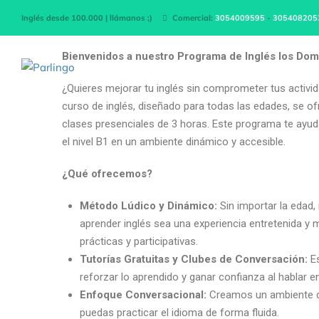
P
Inglés desde 100.000 | llámanos ;)
Comercial:
3054009595
-
305408205
Bienvenidos a nuestro Programa de Inglés los Dom
¿Quieres mejorar tu inglés sin comprometer tus activ
curso de inglés, diseñado para todas las edades, se 
clases presenciales de 3 horas. Este programa te ayu
el nivel B1 en un ambiente dinámico y accesible.
¿Qué ofrecemos?
Método Lúdico y Dinámico:
Sin importar la edad
aprender inglés sea una experiencia entretenida y 
prácticas y participativas.
Tutorías Gratuitas y Clubes de Conversación:
Es
reforzar lo aprendido y ganar confianza al hablar en
Enfoque Conversacional:
Creamos un ambiente c
puedas practicar el idioma de forma fluida.