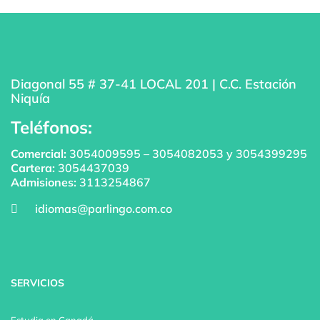
Diagonal 55 # 37-41 LOCAL 201 | C.C. Estación
Niquía
Teléfonos:
Comercial:
3054009595
–
3054082053
y
3054399295
Cartera:
3054437039
Admisiones:
3113254867
idiomas@parlingo.com.co
SERVICIOS