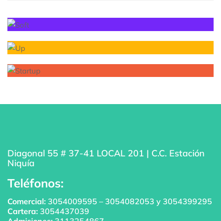
Diagonal 55 # 37-41 LOCAL 201 | C.C. Estación
Niquía
Teléfonos:
Comercial:
3054009595
–
3054082053
y
3054399295
Cartera:
3054437039